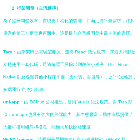
2. 框架開發（主流選擇）
為了提升開發效率、實現更工程化的管理，并滿足跨平臺需求，許多
優秀的第三方框架應運而生。這是目前企業級開發中最主流的選擇。
Taro
：由京東凹凸實驗室開源，遵循 React 語法規范。其最大特點是
支持使用一套代碼，通過編譯工具輸出到微信小程序、H5、React
Native 以及各類其他小程序平臺（支付寶、百度等），是“一次編寫，
多端運行”的杰出代表。
uni-app
：由 DCloud 公司推出，使用 Vue.js 語法規范。與 Taro 類
似，uni-app 也具有強大的跨端能力，其生態豐富，插件市場提供了
大量可復用組件和模塊，能極大加快開發速度。
WePY / mpvue
：這兩個是早期較流行的小程序框架（WePY 類