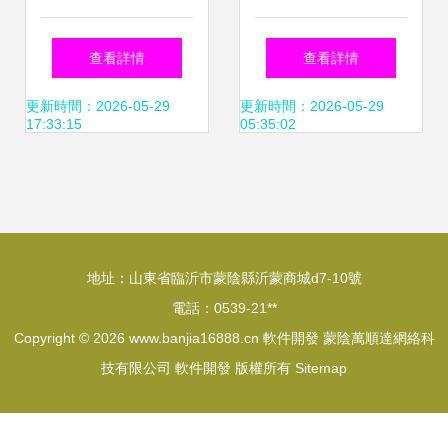
開發 現成方案加速
處理與錯誤日志記
查看詳情
查看詳情
搭建，高效賦能社
錄 構建穩健應用的
更新時間：2026-05-29
更新時間：2026-05-29
17:33:15
05:35:02
區與組織
基石
地址：山東省臨沂市蒙陰縣沂蒙商城d7-10號
電話：0539-21**
Copyright © 2026
www.banjia16888.cn
軟件開發
蒙陰萬順達網絡科
技有限公司
軟件開發
版權所有
Sitemap