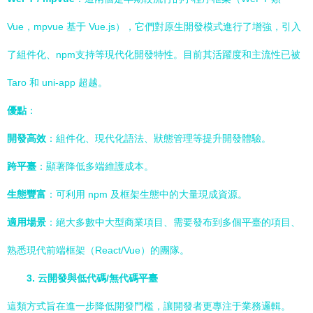
Vue，mpvue 基于 Vue.js），它們對原生開發模式進行了增強，引入
了組件化、npm支持等現代化開發特性。目前其活躍度和主流性已被
Taro 和 uni-app 超越。
優點
：
開發高效
：組件化、現代化語法、狀態管理等提升開發體驗。
跨平臺
：顯著降低多端維護成本。
生態豐富
：可利用 npm 及框架生態中的大量現成資源。
適用場景
：絕大多數中大型商業項目、需要發布到多個平臺的項目、
熟悉現代前端框架（React/Vue）的團隊。
3. 云開發與低代碼/無代碼平臺
這類方式旨在進一步降低開發門檻，讓開發者更專注于業務邏輯。