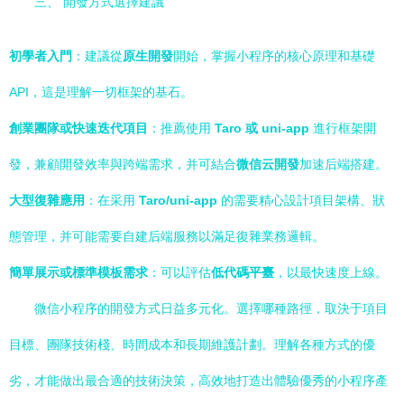
三、 開發方式選擇建議
初學者入門
：建議從
原生開發
開始，掌握小程序的核心原理和基礎
API，這是理解一切框架的基石。
創業團隊或快速迭代項目
：推薦使用
Taro 或 uni-app
進行框架開
發，兼顧開發效率與跨端需求，并可結合
微信云開發
加速后端搭建。
大型復雜應用
：在采用
Taro/uni-app
的需要精心設計項目架構、狀
態管理，并可能需要自建后端服務以滿足復雜業務邏輯。
簡單展示或標準模板需求
：可以評估
低代碼平臺
，以最快速度上線。
微信小程序的開發方式日益多元化。選擇哪種路徑，取決于項目
目標、團隊技術棧、時間成本和長期維護計劃。理解各種方式的優
劣，才能做出最合適的技術決策，高效地打造出體驗優秀的小程序產